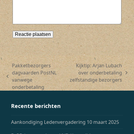
Pakketbezorgers
Kijktip: Arjan Lubach
dagvaarden PostNL
over onderbetaling
next
previous
vanwege
zelfstandige bezorgers
post:
post:
onderbetaling
Recente berichten
Aankondiging Ledenvergadering 10 maart 2025