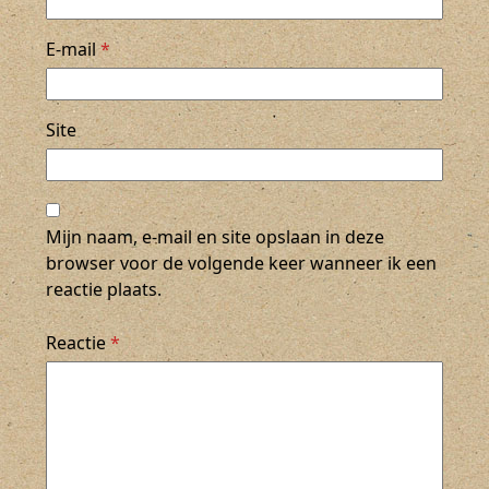
E-mail
*
Site
Mijn naam, e-mail en site opslaan in deze
browser voor de volgende keer wanneer ik een
reactie plaats.
Reactie
*