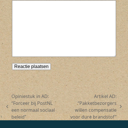
Opiniestuk in AD:
Artikel AD:
“Forceer bij PostNL
“Pakketbezorgers
previous
next
een normaal sociaal
willen compensatie
post:
post:
beleid”
voor dure brandstof”