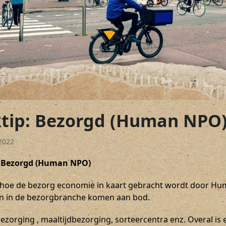
ktip: Bezorgd (Human NPO
 2022
: Bezorgd (Human NPO)
r hoe de bezorg economie in kaart gebracht wordt door Huma
n in de bezorgbranche komen aan bod.
zorging , maaltijdbezorging, sorteercentra enz. Overal is er