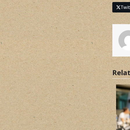
Twit
Rela