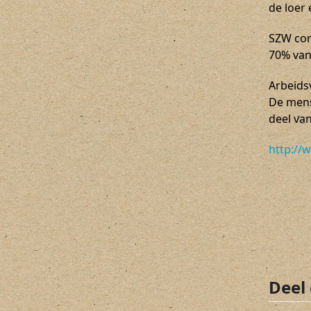
de loer 
SZW cons
70% van
Arbeids
De mens
deel van
http://
Deel