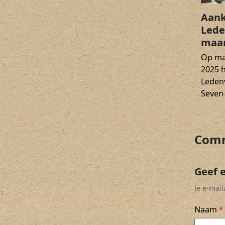
Aank
Lede
maar
Op ma
2025 
Leden
Seven
Comm
Geef 
Je e-mai
Naam
*