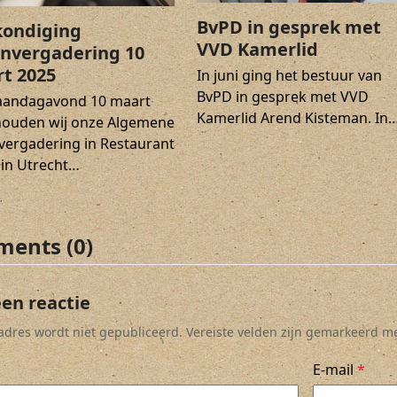
BvPD in gesprek met
ondiging
VVD Kamerlid
nvergadering 10
t 2025
In juni ging het bestuur van
BvPD in gesprek met VVD
andagavond 10 maart
Kamerlid Arend Kisteman. In
houden wij onze Algemene
vergadering in Restaurant
 in Utrecht…
ents (0)
een reactie
ladres wordt niet gepubliceerd.
Vereiste velden zijn gemarkeerd m
E-mail
*