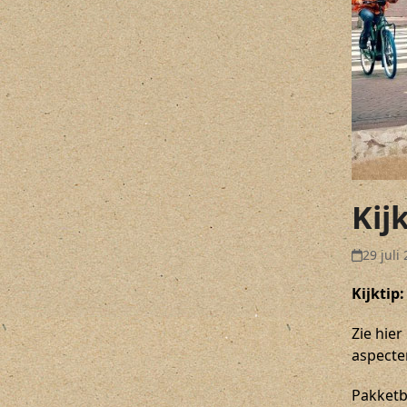
Kij
29 juli
Kijktip
Zie hie
aspecte
Pakketbe