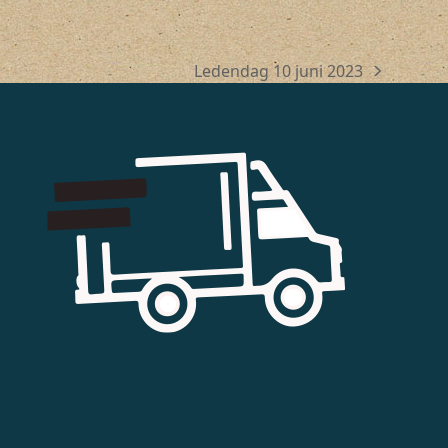
Ledendag 10 juni 2023
next
post: