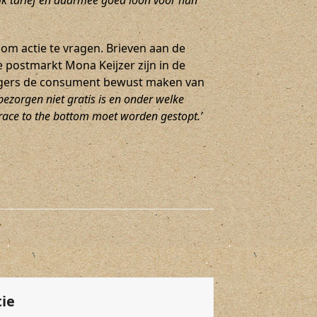
ijk tarief en daarmee goed loon voor hun
m actie te vragen. Brieven aan de
 postmarkt Mona Keijzer zijn in de
orgers de consument bewust maken van
ezorgen niet gratis is en onder welke
ce to the bottom moet worden gestopt.’
tie