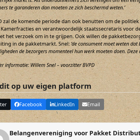
eerlijke markt is. Als onderaannemers zich verenigen om een eerl
rs te garanderen dan moeten ze zich beschermd weten.’
 zal de komende periode dan ook benutten om de politiek o
Kamerfracties en verantwoordelijk staatssecretaris voor de
t het verzoek om in te grijpen. Ook willen de pakketbez
iting in de pakketmarkt. Snel:
‘de consument moet weten dat b
gheden de bezorgers momenteel hun werk moeten doen. Deze ra
r informatie: Willem Snel – voorzitter BVPD
 dit op uw eigen platform
ter
Facebook
LinkedIn
Email
Belangenvereniging voor Pakket Distribu