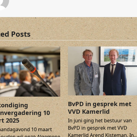
ted Posts
BvPD in gesprek met
ondiging
VVD Kamerlid
nvergadering 10
t 2025
In juni ging het bestuur van
BvPD in gesprek met VVD
andagavond 10 maart
Kamerlid Arend Kisteman. In
houden wij onze Algemene