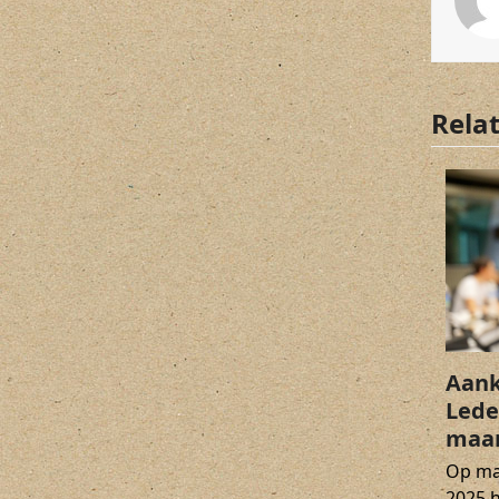
Rela
Aank
Lede
maar
Op ma
2025 