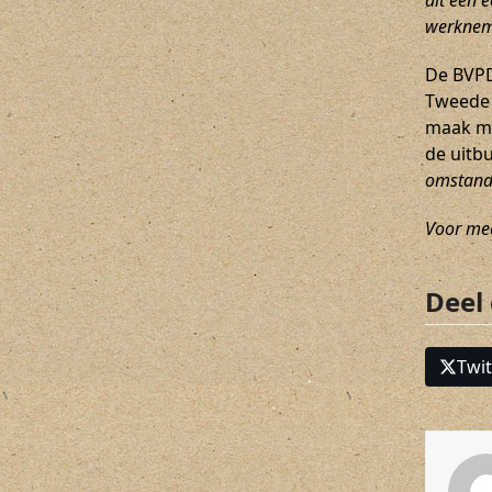
dit een 
werkneme
De BVPD
Tweede 
maak me
de uitbu
omstandi
Voor mee
Deel
Twit