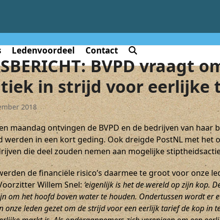
s
Ledenvoordeel
Contact
SBERICHT: BVPD vraagt om
itiek in strijd voor eerlijke
ember 2018
en maandag ontvingen de BVPD en de bedrijven van haar be
 werden in een kort geding. Ook dreigde PostNL met het
rijven die deel zouden nemen aan mogelijke stiptheidsact
werden de financiële risico’s daarmee te groot voor onze le
Voorzitter Willem Snel:
‘eigenlijk is het de wereld op zijn kop. 
ijn om het hoofd boven water te houden. Ondertussen wordt er e
n onze leden gezet om de strijd voor een eerlijk tarief de kop in 