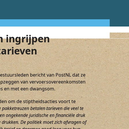
 ingrijpen
 tarieven
stuursleden bericht van PostNL dat ze
 opzeggen van vervoersovereenkomsten
ies en met een dwangsom.
den om de stiptheidsacties voort te
De pakketreuzen betalen tarieven die veel te
en ongekende juridische en financiële druk
te drukken. De politiek moet zich afvragen of