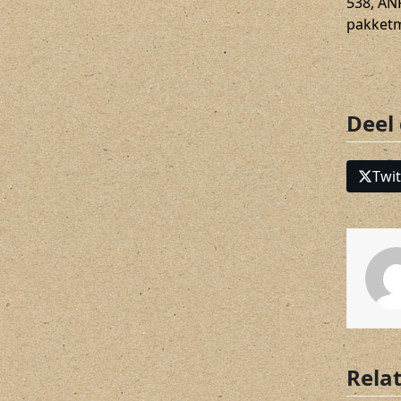
538, AN
pakketm
Deel
Twit
Rela