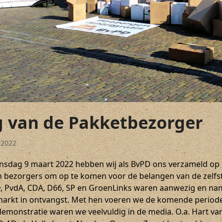
 van de Pakketbezorger
 2022
sdag 9 maart 2022 hebben wij als BvPD ons verzameld op H
n bezorgers om op te komen voor de belangen van de zelf
, PvdA, CDA, D66, SP en GroenLinks waren aanwezig en nam
arkt in ontvangst. Met hen voeren we de komende periode
demonstratie waren we veelvuldig in de media. O.a. Hart v