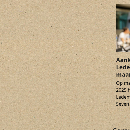
Aank
Lede
maar
Op ma
2025 
Leden
Seven