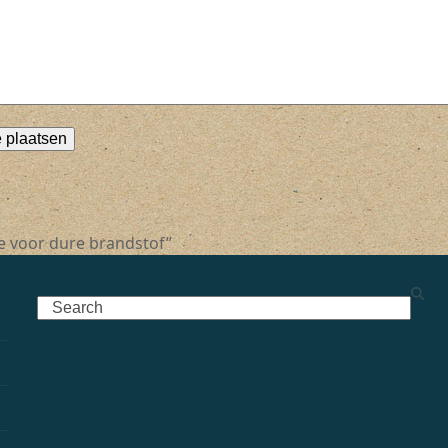
e voor dure brandstof”
Search