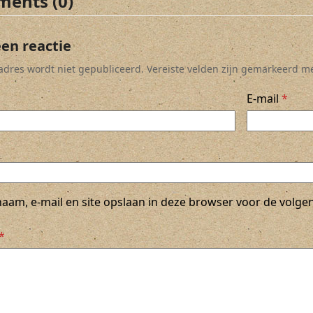
ents (0)
een reactie
ladres wordt niet gepubliceerd.
Vereiste velden zijn gemarkeerd m
E-mail
*
naam, e-mail en site opslaan in deze browser voor de volgen
*