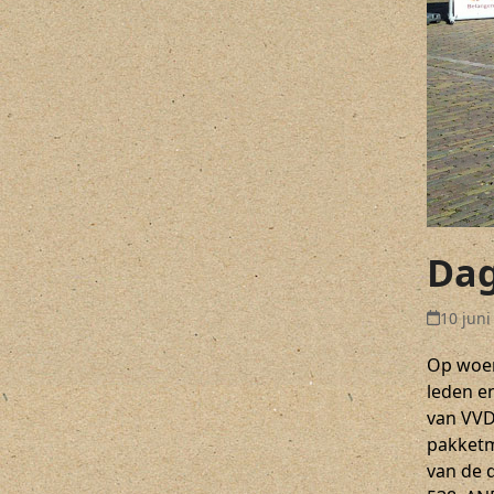
Dag
10 juni
Op woen
leden e
van VVD
pakketm
van de 