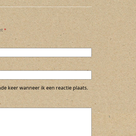
et
*
de keer wanneer ik een reactie plaats.