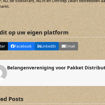
P, AD, de Volkskrant, Nu.nl en Omroep Zwart besteedden a
arkt.
 dit op uw eigen platform
ter
Facebook
LinkedIn
Email
Belangenvereniging voor Pakket Distribu
ted Posts